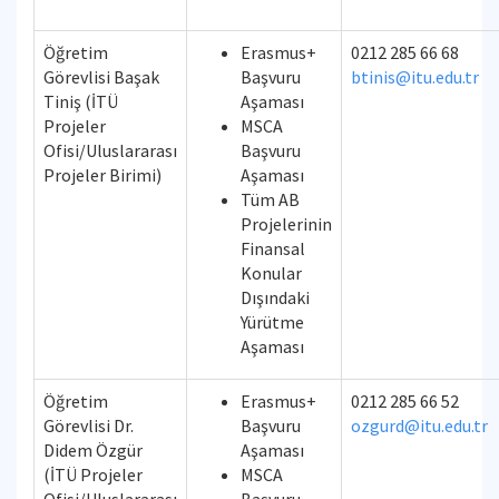
Öğretim
Erasmus+
0212 285 66 68
Görevlisi Başak
Başvuru
btinis@itu.edu.tr
Tiniş (İTÜ
Aşaması
Projeler
MSCA
Ofisi/Uluslararası
Başvuru
Projeler Birimi)
Aşaması
Tüm AB
Projelerinin
Finansal
Konular
Dışındaki
Yürütme
Aşaması
Öğretim
Erasmus+
0212 285 66 52
Görevlisi Dr.
Başvuru
ozgurd@itu.edu.tr
Didem Özgür
Aşaması
(İTÜ Projeler
MSCA